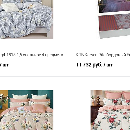
ig4-1813 1,5 спальное 4 предмета
КПБ Karven Rita бордовый Е
11 732 руб.
/ шт
/ шт
В корзину
В корз
 клик
Сравнение
Купить в 1 клик
е
В наличии
В избранное