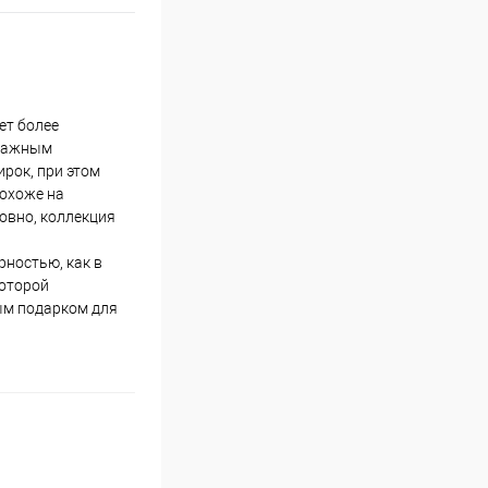
ет более
 Важным
ирок, при этом
похоже на
ловно, коллекция
рностью, как в
которой
ым подарком для