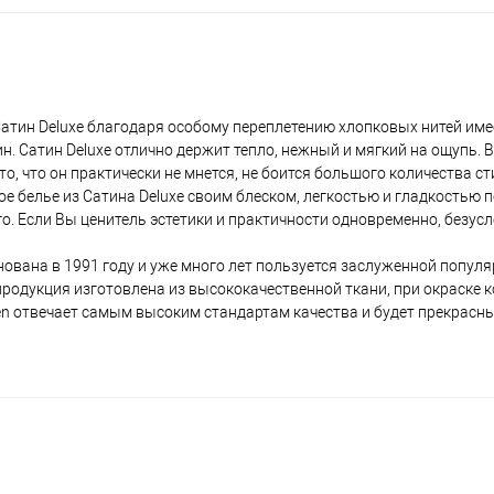
 Сатин Deluxe благодаря особому переплетению хлопковых нитей име
н. Сатин Deluxe отлично держит тепло, нежный и мягкий на ощупь.
, что он практически не мнется, не боится большого количества ст
е белье из Сатина Deluxe своим блеском, легкостью и гладкостью 
го. Если Вы ценитель эстетики и практичности одновременно, безус
ована в 1991 году и уже много лет пользуется заслуженной популя
я продукция изготовлена из высококачественной ткани, при окраске 
en отвечает самым высоким стандартам качества и будет прекрасн