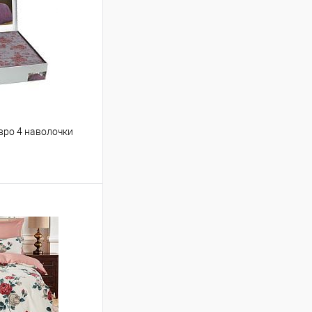
вро 4 наволочки
ину
Сравнение
В наличии