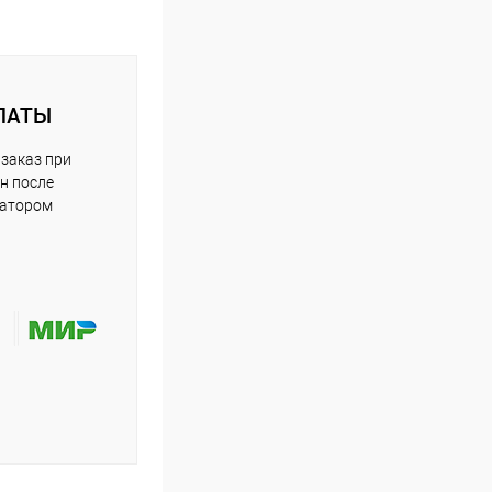
ЛАТЫ
заказ при
н после
ратором