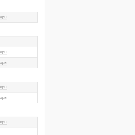
вары
вары
вары
вары
вары
вары