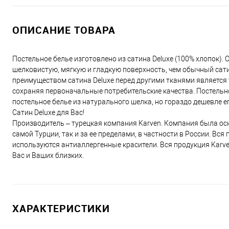
ОПИСАНИЕ ТОВАРА
Постельное белье изготовлено из сатина Deluxe (100% хлопок).
шелковистую, мягкую и гладкую поверхность, чем обычный сати
преимуществом сатина Deluxe перед другими тканями является то
сохраняя первоначальные потребительские качества. Постельно
постельное белье из натурального шелка, но гораздо дешевле е
Сатин Deluxe для Вас!
Производитель – турецкая компания Karven. Компания была осн
самой Турции, так и за ее пределами, в частности в России. Вс
используются антиаллергенные красители. Вся продукция Karv
Вас и Ваших близких.
ХАРАКТЕРИСТИКИ