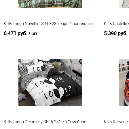
КПБ Tango Novella TS04-X236 евро 4 наволочки
КПБ Cristell
6 471 руб.
5 390 руб.
/ шт
В корзину
Купить в 1 клик
Сравнение
Купить в 1
В избранное
В наличии
В избранно
КПБ Tango Dream Fly DF05-231-70 Семейное
КПБ Karven Fe