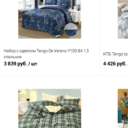
Набор с одеялом Tango De Verano Y100-84 1,5
КПБ Tango tp
спальное
3 839 руб.
4 426 руб.
/ шт
В корзину
Купить в 1 клик
Сравнение
Купить в 1
В избранное
В наличии
В избранно