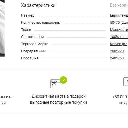
Характеристики:
Все хара
Размер
Евростанд
Количество наволочек
50*70 (2шт
Ткань
Мако-сати
Состав ткани
100% хлоп
Торговая марка
Karven (Ка
Пододеяльник
200*220
Простыня
240*260
Дисконтная карта в подарок
ны и не
>50 000
выгодные повторные покупки
дки
поку