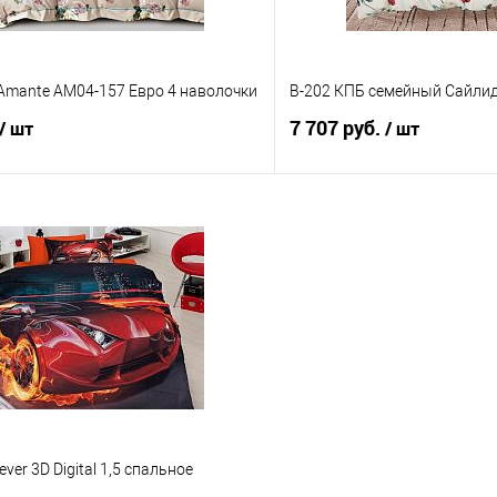
e Amante AM04-157 Евро 4 наволочки
B-202 КПБ семейный Сайли
7 707 руб.
/ шт
/ шт
В корзину
В корз
 клик
Сравнение
Купить в 1 клик
е
В наличии
В избранное
ver 3D Digital 1,5 спальное