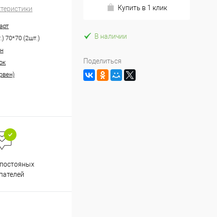
Купить в 1 клик
ктеристики
арт
В наличии
.) 70*70 (2шт.)
н
Поделиться
ок
рвен)
Весь ассортимент
 постояных
сертифицирован
пателей