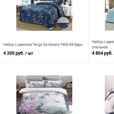
Набор с одея
Набор с одеялом Tango De Verano Y400-84 Евро
спальное
4 205 руб.
4 804 руб.
/ шт
В корзину
Купить в 1 клик
Сравнение
Купить в 1
В избранное
В наличии
В избранно