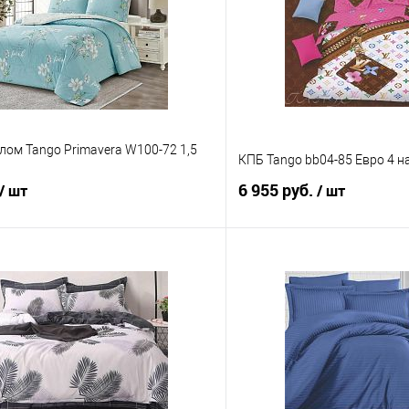
лом Tango Primavera W100-72 1,5
КПБ Tango bb04-85 Евро 4 н
6 955 руб.
/ шт
/ шт
В корзину
В корз
 клик
Сравнение
Купить в 1 клик
е
В наличии
В избранное