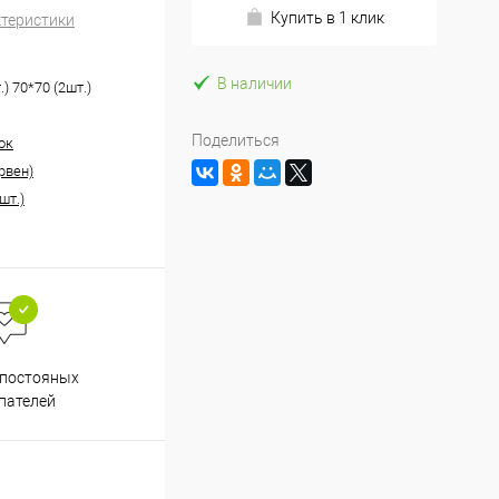
Купить в 1 клик
ктеристики
В наличии
.) 70*70 (2шт.)
Поделиться
ок
рвен)
шт.)
Весь ассортимент
 постояных
сертифицирован
пателей