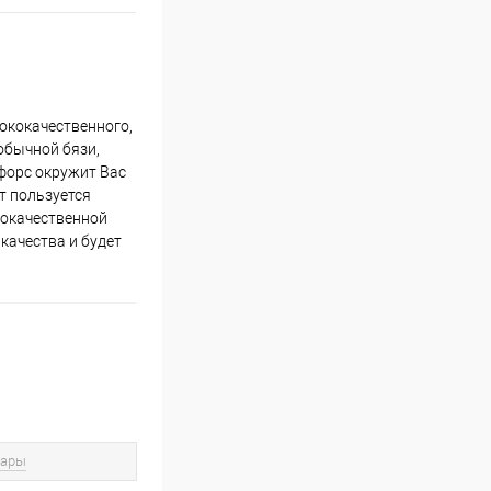
сококачественного,
 обычной бязи,
нфорс окружит Вас
т пользуется
ококачественной
качества и будет
вары