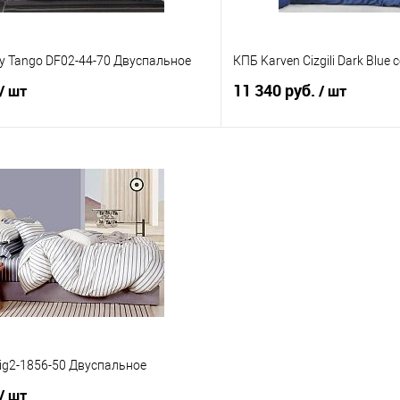
y Tango DF02-44-70 Двуспальное
КПБ Karven Cizgili Dark Blue
11 340 руб.
/ шт
/ шт
В корзину
В корз
 клик
Сравнение
Купить в 1 клик
е
В наличии
В избранное
ig2-1856-50 Двуспальное
/ шт