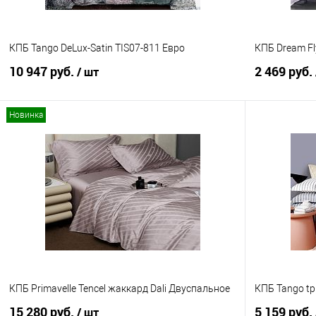
КПБ Tango DeLux-Satin TIS07-811 Евро
КПБ Dream Fl
10 947 руб.
2 469 руб.
/ шт
Новинка
В корзину
Купить в 1 клик
Сравнение
Купить в 1
В избранное
В наличии
В избранно
КПБ Primavelle Tencel жаккард Dali Двуспальное
КПБ Tango tp
15 280 руб.
5 159 руб.
/ шт