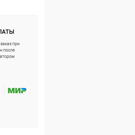
ЛАТЫ
заказ при
н после
ратором