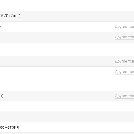
0*70 (2шт.)
)
Другие то
Другие то
Другие то
Другие то
н)
Другие то
геометрия