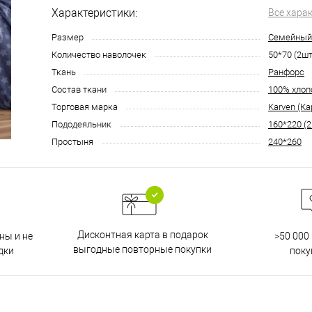
Характеристики:
Все хара
Размер
Семейный
Количество наволочек
50*70 (2шт
Ткань
Ранфорс
Состав ткани
100% хлоп
Торговая марка
Karven (Ка
Пододеяльник
160*220 (2
Простыня
240*260
Дисконтная карта в подарок
ны и не
>50 000
выгодные повторные покупки
дки
поку