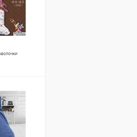
аволочки
ину
Сравнение
В наличии