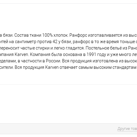
а бязи. Состав ткани 100% хлопок. Ранфорс изготавливается из вы
итей на сантиметр против 42 у бязи, ранфорс в то же время тоньше
ереносит частые стирки и легко гладится. Постельное бельё из Ра
мпания Karven. Компания была основана в 1991 году и уже много ле
ределами, в частности в России. Вся продукция изготовлена из выс
сители. Вся продукция Karven отвечает самым высоким стандартам 
Другие то