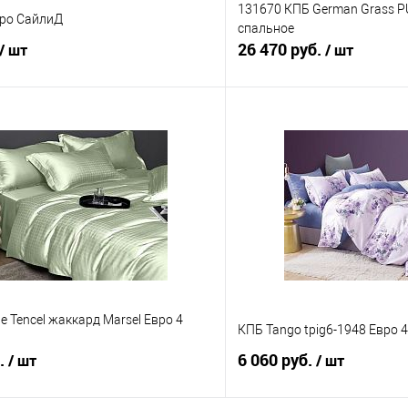
131670 КПБ German Grass P
вро СайлиД
спальное
26 470 руб.
/ шт
/ шт
В корзину
В корз
 клик
Сравнение
Купить в 1 клик
е
В наличии
В избранное
le Tencel жаккард Marsel Евро 4
КПБ Tango tpig6-1948 Евро 
б.
6 060 руб.
/ шт
/ шт