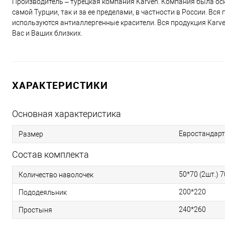
Производитель – турецкая компания Karven. Компания была осн
самой Турции, так и за ее пределами, в частности в России. Вс
используются антиаллергенные красители. Вся продукция Karv
Вас и Ваших близких.
ХАРАКТЕРИСТИКИ
Основная характеристика
Евростандарт
Размер
Состав комплекта
50*70 (2шт.) 7
Количество наволочек
200*220
Пододеяльник
240*260
Простыня