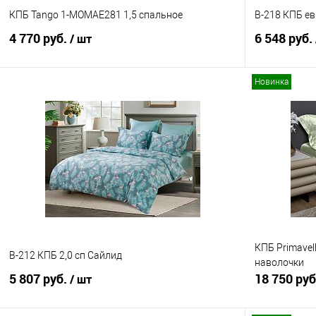
КПБ Tango 1-MOMAE281 1,5 спальное
B-218 КПБ е
4 770 руб.
6 548 руб.
/ шт
Новинка
В корзину
Купить в 1 клик
Сравнение
Купить в 1
В избранное
В наличии
В избранно
КПБ Primavel
B-212 КПБ 2,0 сп Сайлид
наволочки
5 807 руб.
18 750 ру
/ шт