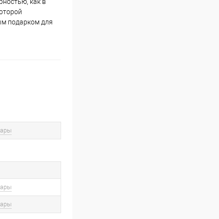
рностью, как в
которой
ым подарком для
вары
вары
вары