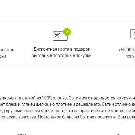
Дисконтная карта в подарок
ны и не
>50 000
выгодные повторные покупки
дки
поку
улярных плетений из 100% хлопка. Сатин изготавливается из круче
т блеск и глянец шёлка, но плотнее и дешевле его. Сатин отлично д
 другими тканями является то, что он практически не мнется, не 
тельские качества. Постельное бельё из Сатина прослужит Вам дол