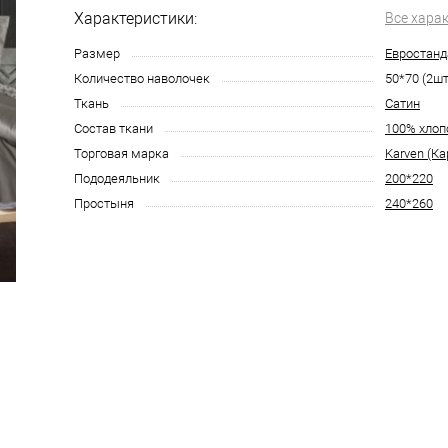
Характеристики:
Все хара
Размер
Евростанд
Количество наволочек
50*70 (2шт
Ткань
Сатин
Состав ткани
100% хлоп
Торговая марка
Karven (Ка
Пододеяльник
200*220
Простыня
240*260