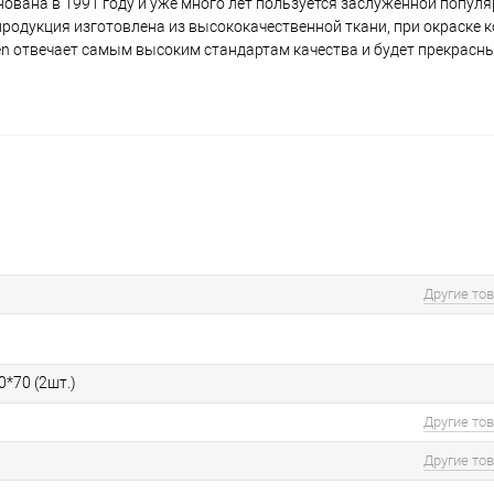
ована в 1991 году и уже много лет пользуется заслуженной популя
я продукция изготовлена из высококачественной ткани, при окраске 
en отвечает самым высоким стандартам качества и будет прекрасн
Другие то
0*70 (2шт.)
Другие то
Другие то