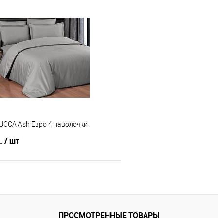
В корзину
В корз
 клик
Сравнение
Купить в 1 клик
е
В наличии
В избранное
UCCA Ash Евро 4 наволочки
б.
/ шт
В корзину
 клик
Сравнение
ПРОСМОТРЕННЫЕ ТОВАРЫ