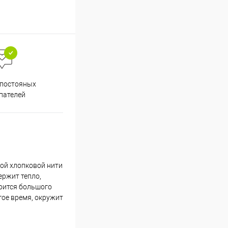
Весь ассортимент
 постояных
сертифицирован
пателей
ной хлопковой нити
ержит тепло,
боится большого
гое время, окружит