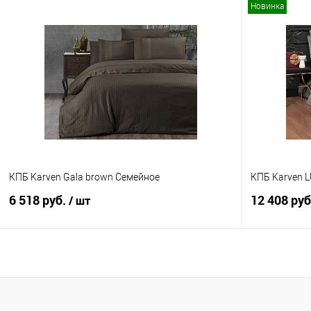
Новинка
В корзину
Купить в 1 клик
Сравнение
Купить в 1
В избранное
В наличии
В избранно
КПБ Karven Gala brown Семейное
КПБ Karven L
6 518 руб.
12 408 ру
/ шт
В корзину
Купить в 1 клик
Сравнение
Купить в 1