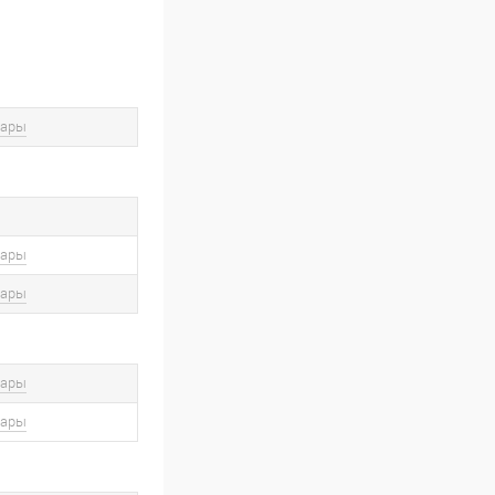
вары
вары
вары
вары
вары