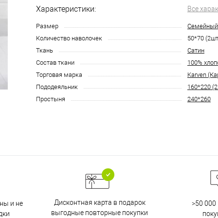
Характеристики:
Все хара
Размер
Семейный
Количество наволочек
50*70 (2шт
Ткань
Сатин
Состав ткани
100% хлоп
Торговая марка
Karven (Ка
Пододеяльник
160*220 (2
Простыня
240*260
Дисконтная карта в подарок
ны и не
>50 000
выгодные повторные покупки
дки
поку