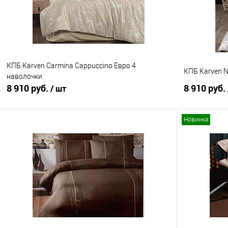
КПБ Karven Carmina Cappuccino Евро 4
КПБ Karven 
наволочки
8 910 руб.
8 910 руб.
/ шт
Новинка
В корзину
Купить в 1 клик
Сравнение
Купить в 1
В избранное
В наличии
В избранно