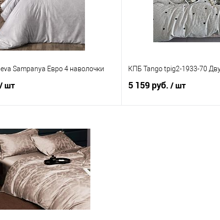
Neva Sampanya Евро 4 наволочки
КПБ Tango tpig2-1933-70 Дв
5 159 руб.
/ шт
/ шт
В корзину
В корз
 клик
Сравнение
Купить в 1 клик
е
В наличии
В избранное