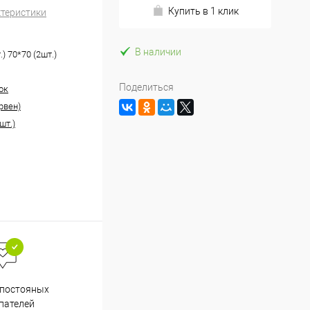
Купить в 1 клик
ктеристики
В наличии
.) 70*70 (2шт.)
Поделиться
ок
рвен)
шт.)
Весь ассортимент
 постояных
сертифицирован
пателей