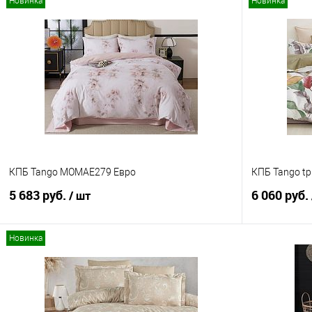
Новинка
Новинка
КПБ Tango MOMAE279 Евро
КПБ Tango tp
5 683 руб.
6 060 руб.
/ шт
Новинка
В корзину
Купить в 1 клик
Сравнение
Купить в 1
В избранное
В наличии
В избранно