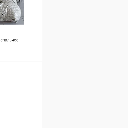
успальное
ину
Сравнение
В наличии