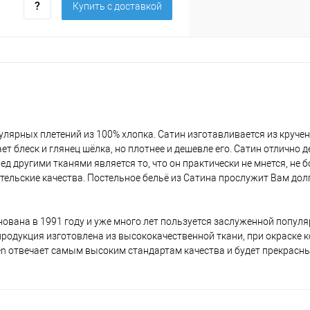
Купить c доставкой
улярных плетений из 100% хлопка. Сатин изготавливается из круче
т блеск и глянец шёлка, но плотнее и дешевле его. Сатин отлично д
 другими тканями является то, что он практически не мнется, не 
тельские качества. Постельное бельё из Сатина прослужит Вам дол
ована в 1991 году и уже много лет пользуется заслуженной популя
я продукция изготовлена из высококачественной ткани, при окраске 
en отвечает самым высоким стандартам качества и будет прекрасн