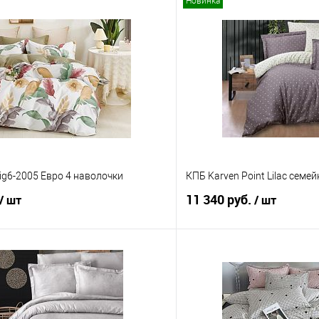
Новинка
ig6-2005 Евро 4 наволочки
КПБ Karven Point Lilac семей
11 340 руб.
/ шт
/ шт
В корзину
В корз
 клик
Сравнение
Купить в 1 клик
е
В наличии
В избранное