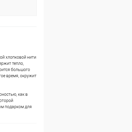
ной хлопковой нити
ержит тепло,
боится большого
гое время, окружит
рностью, как в
которой
ым подарком для