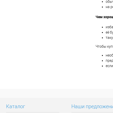
обы
на р
Чем хорош
изб
её б
так
Чтобы куп
нео
пре
есл
Каталог
Наши предложен